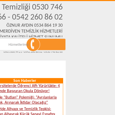
n Temizliği 0530 746
66 - 0542 260 86 02
ÖZNUR AYDIN 0534 864 19 30
 MERDİVEN TEMİZLİK HİZMETLERİ
İYATA KALİTELİ HİZMET SUNUMU
Hizmetlerimiz
Emek Mh. Yanartaş Sk. No:31 Eskişehir
www.eskisehirmerdiventemizliksirketi.com
0501 666 94 21 - 0542 260 86 02 - 0530 746 82 66
Son Haberler
rsitelerde Öğrenci Affı Yürürlükte: 4
inde Başvuran Okula Dönüyor!
e “Butlan” Polemiği: “Ayrılanlarla
ık, Arınarak İktidar Olacağız”
ide Altyapı ve Temizlik Tepkisi:
n Albayrak Küçük Sanayi Esnafını