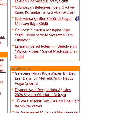
Eskişehir’de yaşadığı ortaya çıktı
evam
Odunpazarı Belediyesinden, Okul ve
Kamu Kurumlarına Katı Atık Faturası
Şadırvanda Çekilen Görüntü Sosyal
Medyayı İkiye Böldü
Ünlüce’nin Maden Mesajına Tepki
Yağdı: "Milli Servete Siyaseten Karşı
lık
Çıkılıyor"
or
Eskişehir’de Yol Polemiği: Belediyenin
“Vizyon Projesi” Sosyal Medyada Olay
Oldu!
ede
or
Kültür-Sanat
afta
Geleceğe Miras Projesi’nden Bir Dev
Eser Daha: 37 Metrelik Antik Havuz
er
Açığa Çıkarıldı
Diyanet Aylık Dergilerinin Ağustos
6
2026 Sayıları Okurlarla Buluştu
TÜGVA Eskişehir, Yaz Okulları Finali İçin
RAMS Park’taydı
46. Geleneksel Mihalıççıklılar Günü ve