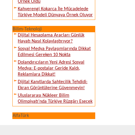
Örnek Oldu
Kahverengi Kokarca İle Mücadelede
Türkiye Modeli Dünyaya Örnek Oluyor
Bilim-Teknoloji
Dijital Hesaplama Araçları Günlük
Hayatı Nasıl Kolaylaştırıyor?
Sosyal Medya Paylaşımlarında Dikkat
Edilmesi Gereken 10 Nokta
Dolandırıcıların Yeni Adresi Sosyal
Medya: E-postalar Geride Kaldı,
Reklamlara Dikkat!
Dijital Kanıtlarda Sahtecilik Tehdidi:
Ekran Görüntülerine Güvenmeyin!
Uluslararası Nükleer Bilim
Olimpiyatı’nda Türkiye Rüzgârı Esecek
AlfaTürk