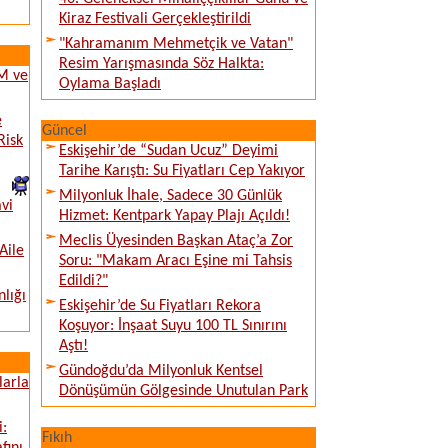
Kiraz Festivali Gerçekleştirildi
"Kahramanım Mehmetçik ve Vatan"
Resim Yarışmasında Söz Halkta:
EM ve
Oylama Başladı
e
Güncel
Risk
Eskişehir’de “Sudan Ucuz” Deyimi
Tarihe Karıştı: Su Fiyatları Cep Yakıyor
Milyonluk İhale, Sadece 30 Günlük
vi
Hizmet: Kentpark Yapay Plajı Açıldı!
Meclis Üyesinden Başkan Ataç’a Zor
Aile
Soru: "Makam Aracı Eşine mi Tahsis
Edildi?"
nlığı
Eskişehir’de Su Fiyatları Rekora
Koşuyor: İnşaat Suyu 100 TL Sınırını
Aştı!
Gündoğdu’da Milyonluk Kentsel
larla
Dönüşümün Gölgesinde Unutulan Park
i:
Fıkıh