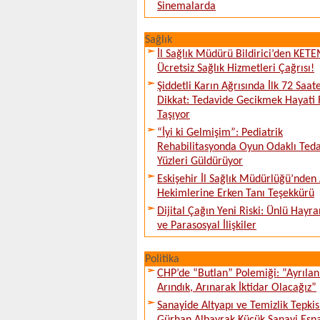
Sinemalarda
Sağlık
İl Sağlık Müdürü Bildirici’den KET
Ücretsiz Sağlık Hizmetleri Çağrısı!
Şiddetli Karın Ağrısında İlk 72 Saat
Dikkat: Tedavide Gecikmek Hayati 
Taşıyor
“İyi ki Gelmişim”: Pediatrik
Rehabilitasyonda Oyun Odaklı Teda
Yüzleri Güldürüyor
Eskişehir İl Sağlık Müdürlüğü’nden 
Hekimlerine Erken Tanı Teşekkürü
Dijital Çağın Yeni Riski: Ünlü Hayra
ve Parasosyal İlişkiler
Politika
CHP’de “Butlan” Polemiği: “Ayrılan
Arındık, Arınarak İktidar Olacağız”
Sanayide Altyapı ve Temizlik Tepkis