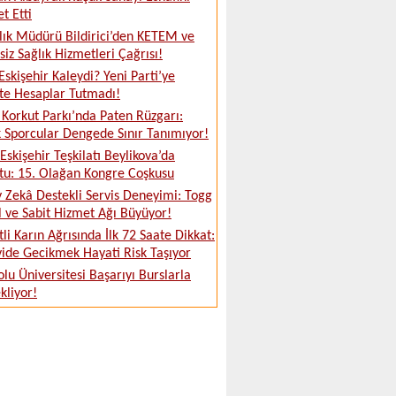
t Etti
ğlık Müdürü Bildirici’den KETEM ve
siz Sağlık Hizmetleri Çağrısı!
Eskişehir Kaleydi? Yeni Parti’ye
te Hesaplar Tutmadı!
Korkut Parkı’nda Paten Rüzgarı:
 Sporcular Dengede Sınır Tanımıyor!
skişehir Teşkilatı Beylikova’da
tu: 15. Olağan Kongre Coşkusu
 Zekâ Destekli Servis Deneyimi: Togg
 ve Sabit Hizmet Ağı Büyüyor!
tli Karın Ağrısında İlk 72 Saate Dikkat:
ide Gecikmek Hayati Risk Taşıyor
lu Üniversitesi Başarıyı Burslarla
kliyor!