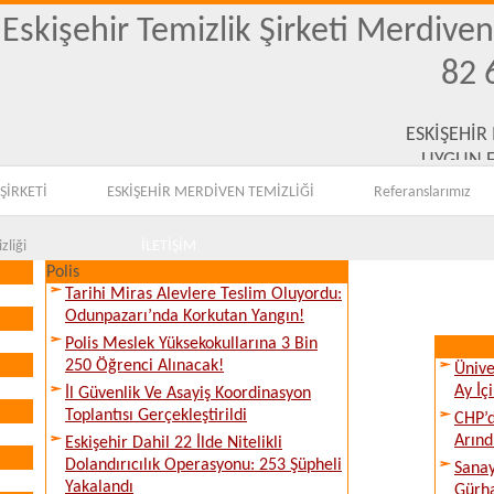
Eskişehir Temizlik Şirketi Merdive
82 
ESKİŞEHİR
UYGUN F
ŞİRKETİ
ESKİŞEHİR MERDİVEN TEMİZLİĞİ
Referanslarımız
zliği
İLETİŞİM
Polis
Tarihi Miras Alevlere Teslim Oluyordu:
Odunpazarı’nda Korkutan Yangın!
Polis Meslek Yüksekokullarına 3 Bin
250 Öğrenci Alınacak!
Ünive
Ay İç
İl Güvenlik Ve Asayiş Koordinasyon
Toplantısı Gerçekleştirildi
CHP’d
Arınd
Eskişehir Dahil 22 İlde Nitelikli
Dolandırıcılık Operasyonu: 253 Şüpheli
Sanay
Yakalandı
Gürha