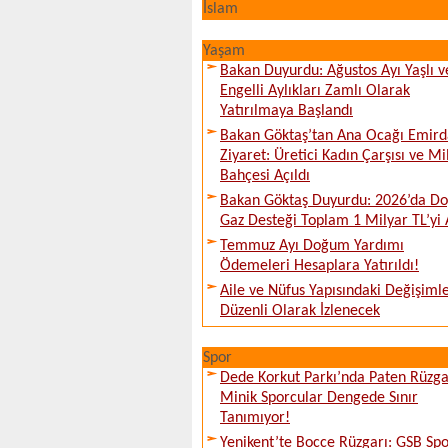
İslam
Yaşam
Bakan Duyurdu: Ağustos Ayı Yaşlı v
Engelli Aylıkları Zamlı Olarak
Yatırılmaya Başlandı
Bakan Göktaş’tan Ana Ocağı Emird
Ziyaret: Üretici Kadın Çarşısı ve Mi
Bahçesi Açıldı
Bakan Göktaş Duyurdu: 2026’da Do
Gaz Desteği Toplam 1 Milyar TL’yi 
Temmuz Ayı Doğum Yardımı
Ödemeleri Hesaplara Yatırıldı!
Aile ve Nüfus Yapısındaki Değişiml
Düzenli Olarak İzlenecek
Spor
Dede Korkut Parkı’nda Paten Rüzga
Minik Sporcular Dengede Sınır
Tanımıyor!
Yenikent’te Bocce Rüzgarı: GSB Sp