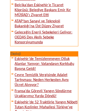
Belçika’dan Eskişehir’e Ticaret
Köprüsü: Belediye Başkanı Emir Kır
MÜSİAD’ı Ziyaret Etti
ATAP’tan Sanayi ve Teknoloji
Bakanlığı’na Üst Düzey Ziyaret
Geleceğin Enerji Şebekeleri Geliyor:
OEDAŞ Dev Akıllı Şebeke
Konsorsiyumunda
Ekoloji
Eskişehir’de Temizlenmeyen Otluk
Alanlar Yanıyor: Vatandaşın Korktuğu
Başına Geldi!
Çevre Temizlik Vergisinde Adalet
Tartışması: Neden Herkesten Aynı
Ücret Alınıyor?
Fransa’da Görevli Yangın Söndürme
Uçaklarımız Yurda Döndü!
Eskişehir’de 52 Traktörle Yangın Nöbeti
Tutan Kızılinler Mahallesi Türkiye’ye