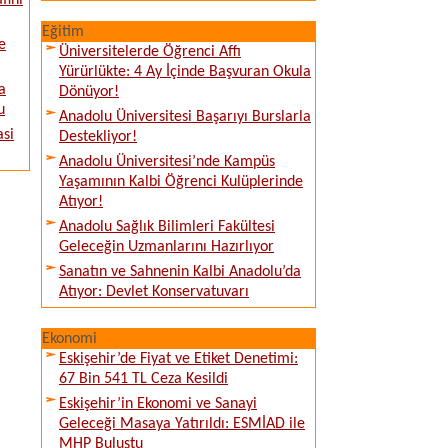
fını
Eğitim
e
Üniversitelerde Öğrenci Affı
Yürürlükte: 4 Ay İçinde Başvuran Okula
a
Dönüyor!
u
Anadolu Üniversitesi Başarıyı Burslarla
asi
Destekliyor!
Anadolu Üniversitesi’nde Kampüs
Yaşamının Kalbi Öğrenci Kulüplerinde
Atıyor!
Anadolu Sağlık Bilimleri Fakültesi
Geleceğin Uzmanlarını Hazırlıyor
Sanatın ve Sahnenin Kalbi Anadolu’da
Atıyor: Devlet Konservatuvarı
Ekonomi
Eskişehir’de Fiyat ve Etiket Denetimi:
67 Bin 541 TL Ceza Kesildi
Eskişehir’in Ekonomi ve Sanayi
Geleceği Masaya Yatırıldı: ESMİAD ile
MHP Buluştu