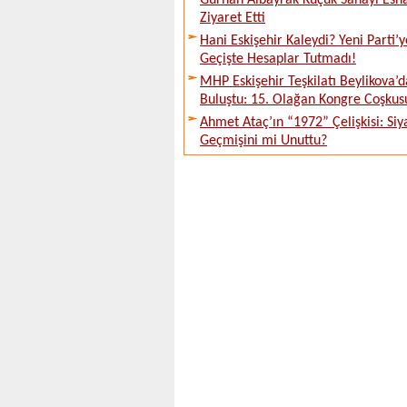
Gürhan Albayrak Küçük Sanayi Esna
Ziyaret Etti
Hani Eskişehir Kaleydi? Yeni Parti’y
Geçişte Hesaplar Tutmadı!
MHP Eskişehir Teşkilatı Beylikova’d
Buluştu: 15. Olağan Kongre Coşkus
Ahmet Ataç’ın “1972” Çelişkisi: Siy
Geçmişini mi Unuttu?