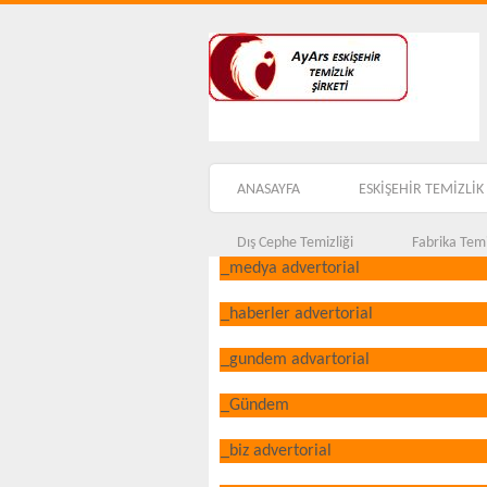
ANASAYFA
ESKİŞEHİR TEMİZLİK 
Dış Cephe Temizliği
Fabrika Temi
_medya advertorial
_haberler advertorial
_gundem advartorial
_Gündem
_biz advertorial