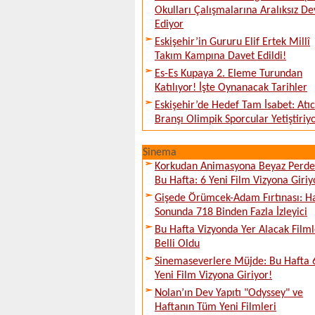
Okulları Çalışmalarına Aralıksız D
Ediyor
Eskişehir’in Gururu Elif Ertek Millî
Takım Kampına Davet Edildi!
Es-Es Kupaya 2. Eleme Turundan
Katılıyor! İşte Oynanacak Tarihler
Eskişehir’de Hedef Tam İsabet: Atıcı
Branşı Olimpik Sporcular Yetiştiriy
Sinema
Korkudan Animasyona Beyaz Perd
Bu Hafta: 6 Yeni Film Vizyona Giriy
Gişede Örümcek-Adam Fırtınası: H
Sonunda 718 Binden Fazla İzleyici
Bu Hafta Vizyonda Yer Alacak Filml
Belli Oldu
Sinemaseverlere Müjde: Bu Hafta 
Yeni Film Vizyona Giriyor!
Nolan’ın Dev Yapıtı "Odyssey" ve
Haftanın Tüm Yeni Filmleri