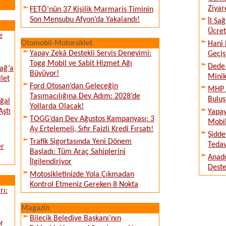
Ziyare
FETÖ’nün 37 Kişilik Marmaris Timinin
Son Mensubu Afyon’da Yakalandı!
İl Sa
Ücret
e
Otomobil-Motorsiklet
Hani 
Yapay Zekâ Destekli Servis Deneyimi:
Geçiş
Togg Mobil ve Sabit Hizmet Ağı
Dede 
ağ’a
Büyüyor!
Minik
llet
Ford Otosan’dan Geleceğin
MHP E
Taşımacılığına Dev Adım: 2028’de
Buluş
ğal
Yollarda Olacak!
Aştı
Yapay
TOGG’dan Dev Ağustos Kampanyası: 3
Mobil
Ay Ertelemeli, Sıfır Faizli Kredi Fırsatı!
Şidde
Trafik Sigortasında Yeni Dönem
Tedav
er
Başladı: Tüm Araç Sahiplerini
Anado
İlgilendiriyor
Deste
Motosikletinizde Yola Çıkmadan
Kontrol Etmeniz Gereken 8 Nokta
rı:
Magazin
Bilecik Belediye Başkanı’nın
or