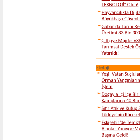
TEKNOLOJİ" Oldu!
Hayvancılıkta Diji
Büyükbaşa Güvenli 
Gabar’da Tarihî Re
Üretimi 83 Bin 300 
Çiftçiye Müjde: 688
Tarımsal Destek Ö
Yatırıldı!
Ekoloji
Yeşil Vatan Suçlula
Orman Yangınların
İşlem
Doğayla İçi İçe Bir 
Kamplarına 40 Bin K
Sıfır Atık ve Kutup 
Türkiye’nin Kürese
Eskişehir’de Temi
Alanlar Yanıyor: V
Başına Geldi!