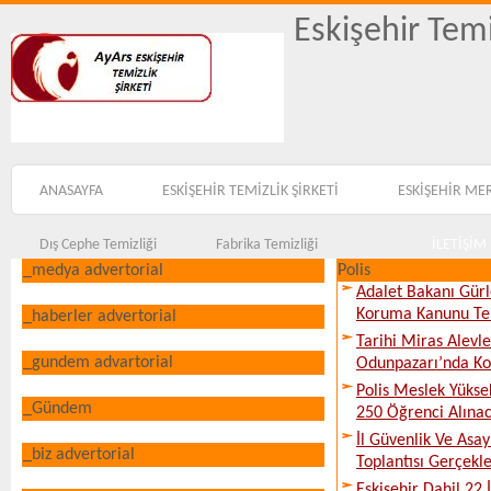
Eskişehir Temi
ANASAYFA
ESKİŞEHİR TEMİZLİK ŞİRKETİ
ESKİŞEHİR ME
Dış Cephe Temizliği
Fabrika Temizliği
İLETİŞİM
_medya advertorial
Polis
Adalet Bakanı Gürl
Koruma Kanunu Tekl
_haberler advertorial
Tarihi Miras Alevl
_gundem advartorial
Odunpazarı’nda Ko
Polis Meslek Yükse
_Gündem
250 Öğrenci Alına
İl Güvenlik Ve Asa
_biz advertorial
Toplantısı Gerçekleş
Eskişehir Dahil 22 İ