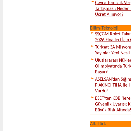
Çevre Temizlik Ver
Tartışması: Neden 
Ücret Alınıyor?
Bilim-Teknoloji
ŞŞÇGM Roket Takı
2026 Finalleri İçin
Türksat 3A Misyon
Yayınlar Yeni Nesil
Uluslararası Nükle
Olimpiyatında Türk
Başarı!
ASELSAN’dan Sığın
P AKINCI TİHA ile 
Vurdu!
ESET’ten KOBİ’lere
Güvenlik Uyarısı: 
Büyük Risk Altında
AlfaTürk