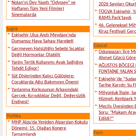
Nolan’ın Dev Yapıtı "Odyssey" ve
2026 Sayıları Okur
Haftanın Tüm Yeni Filmleri
TÜGVA Eskişehir, Ya
Sinemalarda
RAMS Park’taydı
46. Geleneksel Mih
Sağlık
Kiraz Festivali Gerç
Eskişehir Ulus Anıtı Meydanı’nda
Dumansız Hava Sahası Hareketi
Güncel
Geçmeyen Halsizliğin Sebebi Sıcaklar
Odunpazarı İlçe M
Değil Hormonlar Olabilir
Ahmet Gözcü Görev
Yanlış Terlik Kullanımı Ayak Sağlığını
AĞUSTOS BÖCEGİ 
Tehdit Ediyor!
FONTAİNE YALAN 
Süt Dişlerinden Kalıcı Gülüşlere:
Eskişehir’de “Sud
Çocuklarda Ağız Bakımının Önemi
Tarihe Karıştı: Su F
Yaşlanma Korkusunun Arkasındaki
Milyonluk İhale, S
Gerçek: Kırışıklıklar Değil, Değersizlik
Hizmet: Kentpark Ya
Endişesi!
Meclis Üyesinden 
Soru: "Makam Arac
Politika
Edildi?"
MHP Alpu’da Yeniden Alparslan Kokulu
Dönemi: 15. Olağan Kongre
Fıkıh
Tamamlandı