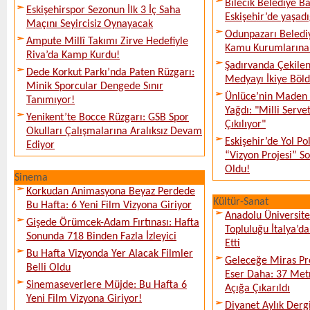
Bilecik Belediye Ba
Eskişehirspor Sezonun İlk 3 İç Saha
Eskişehir’de yaşadı
Maçını Seyircisiz Oynayacak
Odunpazarı Beledi
Ampute Millî Takımı Zirve Hedefiyle
Kamu Kurumlarına K
Riva’da Kamp Kurdu!
Şadırvanda Çekilen
Dede Korkut Parkı’nda Paten Rüzgarı:
Medyayı İkiye Böl
Minik Sporcular Dengede Sınır
Ünlüce’nin Maden 
Tanımıyor!
Yağdı: "Milli Serve
Yenikent’te Bocce Rüzgarı: GSB Spor
Çıkılıyor"
Okulları Çalışmalarına Aralıksız Devam
Eskişehir’de Yol Po
Ediyor
“Vizyon Projesi” 
Oldu!
Sinema
Korkudan Animasyona Beyaz Perdede
Kültür-Sanat
Bu Hafta: 6 Yeni Film Vizyona Giriyor
Anadolu Üniversite
Gişede Örümcek-Adam Fırtınası: Hafta
Topluluğu İtalya’da
Sonunda 718 Binden Fazla İzleyici
Etti
Bu Hafta Vizyonda Yer Alacak Filmler
Geleceğe Miras Pro
Belli Oldu
Eser Daha: 37 Metr
Sinemaseverlere Müjde: Bu Hafta 6
Açığa Çıkarıldı
Yeni Film Vizyona Giriyor!
Diyanet Aylık Derg