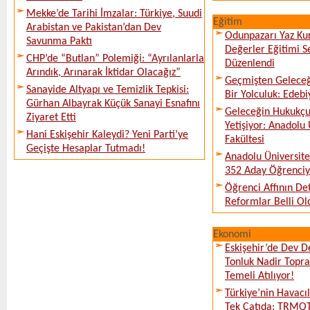
Mekke’de Tarihi İmzalar: Türkiye, Suudi
Eğitim
Arabistan ve Pakistan’dan Dev
Odunpazarı Yaz Kur
Savunma Paktı
Değerler Eğitimi S
CHP’de “Butlan” Polemiği: “Ayrılanlarla
Düzenlendi
Arındık, Arınarak İktidar Olacağız”
Geçmişten Geleceğe
Sanayide Altyapı ve Temizlik Tepkisi:
Bir Yolculuk: Edebi
Gürhan Albayrak Küçük Sanayi Esnafını
Geleceğin Hukukçul
Ziyaret Etti
Yetişiyor: Anadolu
Hani Eskişehir Kaleydi? Yeni Parti’ye
Fakültesi
Geçişte Hesaplar Tutmadı!
Anadolu Üniversite
352 Aday Öğrenciy
Öğrenci Affının De
Reformlar Belli Ol
Ekonomi
Eskişehir’de Dev D
Tonluk Nadir Topra
Temeli Atılıyor!
Türkiye’nin Havacı
Tek Çatıda: TRMOT