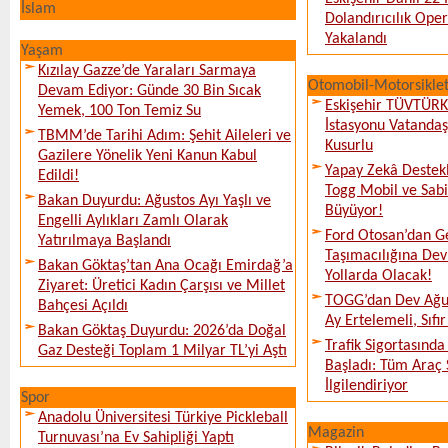
İslam
Dolandırıcılık Ope
Yakalandı
Yaşam
Kızılay Gazze’de Yaraları Sarmaya
Otomobil-Motorsikle
Devam Ediyor: Günde 30 Bin Sıcak
Eskişehir TÜVTÜR
Yemek, 100 Ton Temiz Su
İstasyonu Vatanda
TBMM’de Tarihi Adım: Şehit Aileleri ve
Kusurlu
Gazilere Yönelik Yeni Kanun Kabul
Yapay Zekâ Destekl
Edildi!
Togg Mobil ve Sabi
Bakan Duyurdu: Ağustos Ayı Yaşlı ve
Büyüyor!
Engelli Aylıkları Zamlı Olarak
Ford Otosan’dan G
Yatırılmaya Başlandı
Taşımacılığına De
Bakan Göktaş’tan Ana Ocağı Emirdağ’a
Yollarda Olacak!
Ziyaret: Üretici Kadın Çarşısı ve Millet
TOGG’dan Dev Ağu
Bahçesi Açıldı
Ay Ertelemeli, Sıfır 
Bakan Göktaş Duyurdu: 2026’da Doğal
Trafik Sigortasınd
Gaz Desteği Toplam 1 Milyar TL’yi Aştı
Başladı: Tüm Araç 
İlgilendiriyor
Spor
Anadolu Üniversitesi Türkiye Pickleball
Magazin
Turnuvası’na Ev Sahipliği Yaptı