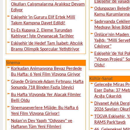
Eskişehir’de yaşadı
Okulları Çalışmalarına Aralıksız Devam
Odunpazarı Beledi
Ediyor
Kamu Kurumlarına K
Eskişehir’in Gururu Elif Ertek Millî
Şadırvanda Çekilen
Takım Kampına Davet Edildi!
Medyayı İkiye Böl
Es-Es Kupaya 2. Eleme Turundan
Ünlüce’nin Maden 
Katılıyor! İşte Oynanacak Tarihler
Yağdı: "Milli Serve
Eskişehir’de Hedef Tam İsabet: Atıcılık
Çıkılıyor"
Branşı Olimpik Sporcular Yetiştiriyor
Eskişehir’de Yol Po
“Vizyon Projesi” 
Sinema
Oldu!
Korkudan Animasyona Beyaz Perdede
Bu Hafta: 6 Yeni Film Vizyona Giriyor
Kültür-Sanat
Gişede Örümcek-Adam Fırtınası: Hafta
Geleceğe Miras Pro
Sonunda 718 Binden Fazla İzleyici
Eser Daha: 37 Metr
Bu Hafta Vizyonda Yer Alacak Filmler
Açığa Çıkarıldı
Belli Oldu
Diyanet Aylık Derg
Sinemaseverlere Müjde: Bu Hafta 6
2026 Sayıları Okur
Yeni Film Vizyona Giriyor!
TÜGVA Eskişehir, Ya
Nolan’ın Dev Yapıtı "Odyssey" ve
RAMS Park’taydı
Haftanın Tüm Yeni Filmleri
46. Geleneksel Mih