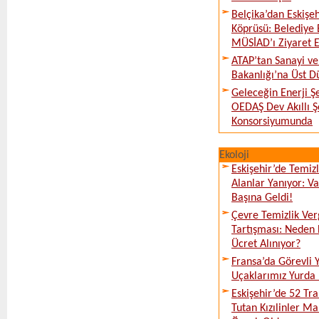
Belçika’dan Eskişeh
Köprüsü: Belediye 
MÜSİAD’ı Ziyaret E
ATAP’tan Sanayi ve
Bakanlığı’na Üst D
Geleceğin Enerji Şe
OEDAŞ Dev Akıllı 
Konsorsiyumunda
Ekoloji
Eskişehir’de Temi
Alanlar Yanıyor: V
Başına Geldi!
Çevre Temizlik Ver
Tartışması: Neden 
Ücret Alınıyor?
Fransa’da Görevli
Uçaklarımız Yurda
Eskişehir’de 52 Tr
Tutan Kızılinler Ma