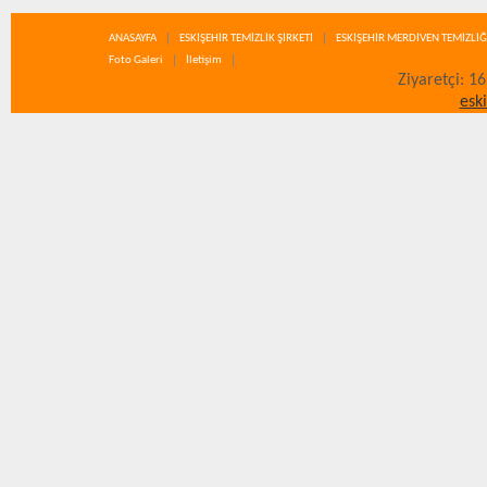
ANASAYFA
ESKİŞEHİR TEMİZLİK ŞİRKETİ
ESKİŞEHİR MERDİVEN TEMİZLİĞ
Foto Galeri
İletişim
Ziyaretçi: 1
esk