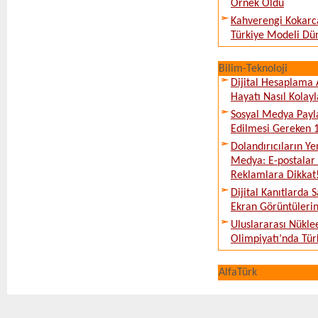
Örnek Oldu
Kahverengi Kokarc
Türkiye Modeli Dü
Bilim-Teknoloji
Dijital Hesaplama 
Hayatı Nasıl Kolayl
Sosyal Medya Payl
Edilmesi Gereken 
Dolandırıcıların Ye
Medya: E-postalar 
Reklamlara Dikkat
Dijital Kanıtlarda S
Ekran Görüntüleri
Uluslararası Nükle
Olimpiyatı’nda Tür
AlfaTürk