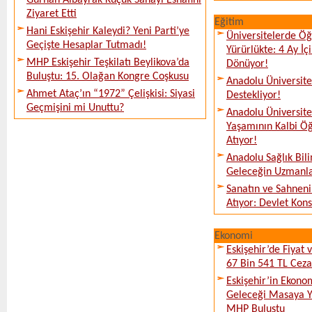
Gürhan Albayrak Küçük Sanayi Esnafını
Ziyaret Etti
Eğitim
Hani Eskişehir Kaleydi? Yeni Parti’ye
Üniversitelerde Öğ
Geçişte Hesaplar Tutmadı!
Yürürlükte: 4 Ay İ
MHP Eskişehir Teşkilatı Beylikova’da
Dönüyor!
Buluştu: 15. Olağan Kongre Coşkusu
Anadolu Üniversites
Ahmet Ataç’ın “1972” Çelişkisi: Siyasi
Destekliyor!
Geçmişini mi Unuttu?
Anadolu Üniversit
Yaşamının Kalbi Öğ
Atıyor!
Anadolu Sağlık Bili
Geleceğin Uzmanlar
Sanatın ve Sahneni
Atıyor: Devlet Kon
Ekonomi
Eskişehir’de Fiyat 
67 Bin 541 TL Ceza
Eskişehir’in Ekono
Geleceği Masaya Ya
MHP Buluştu