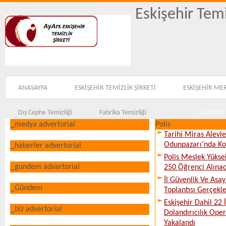
Eskişehir Temi
ANASAYFA
ESKİŞEHİR TEMİZLİK ŞİRKETİ
ESKİŞEHİR ME
Dış Cephe Temizliği
Fabrika Temizliği
İLETİŞİM
_medya advertorial
Polis
Tarihi Miras Alevl
Odunpazarı’nda Ko
_haberler advertorial
Polis Meslek Yükse
_gundem advartorial
250 Öğrenci Alına
İl Güvenlik Ve Asa
_Gündem
Toplantısı Gerçekleş
Eskişehir Dahil 22 İ
_biz advertorial
Dolandırıcılık Ope
Yakalandı