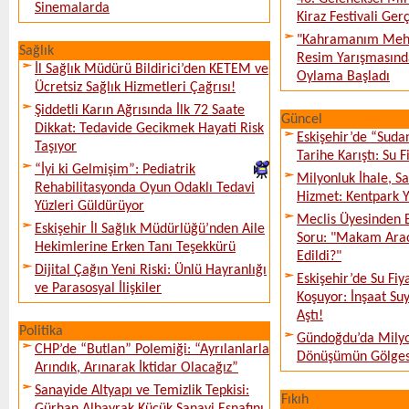
Sinemalarda
Kiraz Festivali Gerç
"Kahramanım Mehm
Sağlık
Resim Yarışmasında
İl Sağlık Müdürü Bildirici’den KETEM ve
Oylama Başladı
Ücretsiz Sağlık Hizmetleri Çağrısı!
Şiddetli Karın Ağrısında İlk 72 Saate
Güncel
Dikkat: Tedavide Gecikmek Hayati Risk
Eskişehir’de “Sud
Taşıyor
Tarihe Karıştı: Su F
“İyi ki Gelmişim”: Pediatrik
Milyonluk İhale, S
Rehabilitasyonda Oyun Odaklı Tedavi
Hizmet: Kentpark Ya
Yüzleri Güldürüyor
Meclis Üyesinden 
Eskişehir İl Sağlık Müdürlüğü’nden Aile
Soru: "Makam Arac
Hekimlerine Erken Tanı Teşekkürü
Edildi?"
Dijital Çağın Yeni Riski: Ünlü Hayranlığı
Eskişehir’de Su Fiy
ve Parasosyal İlişkiler
Koşuyor: İnşaat Suy
Aştı!
Politika
Gündoğdu’da Milyo
CHP’de “Butlan” Polemiği: “Ayrılanlarla
Dönüşümün Gölges
Arındık, Arınarak İktidar Olacağız”
Sanayide Altyapı ve Temizlik Tepkisi:
Fıkıh