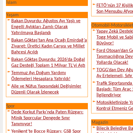
İslam
FETÖ’nün 37 Kişili
Son Mensubu Afyon
Yaşam
Bakan Duyurdu: Ağustos Ayı Yaşlı ve
Otomobil-Motorsikle
Engelli Aylıkları Zamlı Olarak
Yapay Zekâ Destekl
Yatırılmaya Başlandı
Togg Mobil ve Sabi
Bakan Göktaş’tan Ana Ocağı Emirdağ’a
Büyüyor!
Ziyaret: Üretici Kadın Çarşısı ve Millet
Ford Otosan’dan G
Bahçesi Açıldı
Taşımacılığına De
Bakan Göktaş Duyurdu: 2026’da Doğal
Yollarda Olacak!
Gaz Desteği Toplam 1 Milyar TL’yi Aştı
TOGG’dan Dev Ağu
Temmuz Ayı Doğum Yardımı
Ay Ertelemeli, Sıfır 
Ödemeleri Hesaplara Yatırıldı!
Trafik Sigortasınd
Aile ve Nüfus Yapısındaki Değişimler
Başladı: Tüm Araç 
Düzenli Olarak İzlenecek
İlgilendiriyor
Motosikletinizde 
Spor
Kontrol Etmeniz G
Dede Korkut Parkı’nda Paten Rüzgarı:
Minik Sporcular Dengede Sınır
Magazin
Tanımıyor!
Bilecik Belediye Ba
Yenikent’te Bocce Rüzgarı: GSB Spor