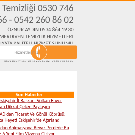
n Temizliği 0530 746
66 - 0542 260 86 02
ÖZNUR AYDIN 0534 864 19 30
 MERDİVEN TEMİZLİK HİZMETLERİ
İYATA KALİTELİ HİZMET SUNUMU
Hizmetlerimiz
Emek Mh. Yanartaş Sk. No:31 Eskişehir
www.eskisehirmerdiventemizliksirketi.com
0501 666 94 21 - 0542 260 86 02 - 0530 746 82 66
Son Haberler
skişehir İl Başkanı Volkan Enver
’tan Dikkat Çeken Paylaşım
D’dan Ticaret Ve Gönül Köprüsü:
ka Heyeti Eskişehir’de Ağırlandı
udan Animasyona Beyaz Perdede Bu
: 6 Yeni Film Vizyona Giriyor