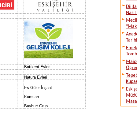
Dijit
Nasıl
Mecli
"Maka
Anado
Tarih
Emek 
Tombu
Maide
Batıkent Evleri
Öğren
Tepeb
Natura Evleri
Kupas
Es Güler İnşaat
Eskiş
Müdür
Kumsan
Masay
Bayburt Grup