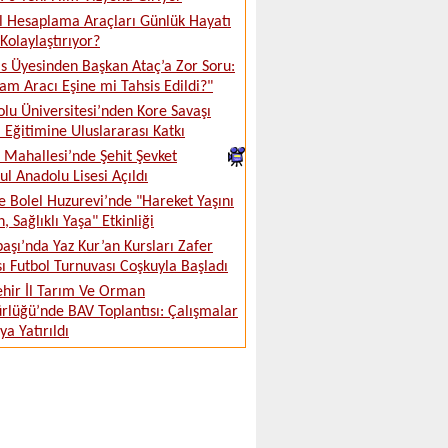
al Hesaplama Araçları Günlük Hayatı
 Kolaylaştırıyor?
s Üyesinden Başkan Ataç’a Zor Soru:
m Aracı Eşine mi Tahsis Edildi?"
lu Üniversitesi’nden Kore Savaşı
i Eğitimine Uluslararası Katkı
Mahallesi’nde Şehit Şevket
l Anadolu Lisesi Açıldı
 Bolel Huzurevi’nde "Hareket Yaşını
, Sağlıklı Yaşa" Etkinliği
aşı’nda Yaz Kur’an Kursları Zafer
ı Futbol Turnuvası Coşkuyla Başladı
ehir İl Tarım Ve Orman
lüğü’nde BAV Toplantısı: Çalışmalar
a Yatırıldı