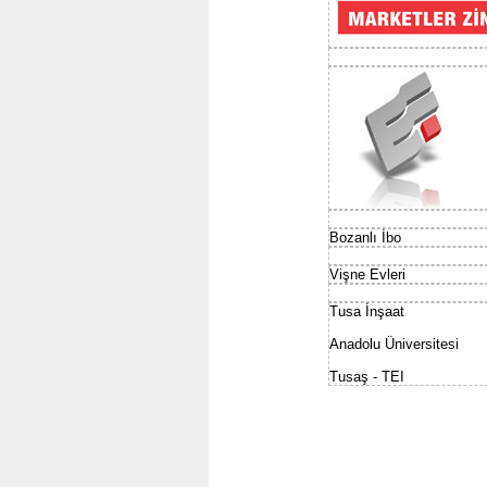
Bozanlı İbo
Vişne Evleri
Tusa İnşaat
Anadolu Üniversitesi
Tusaş - TEI