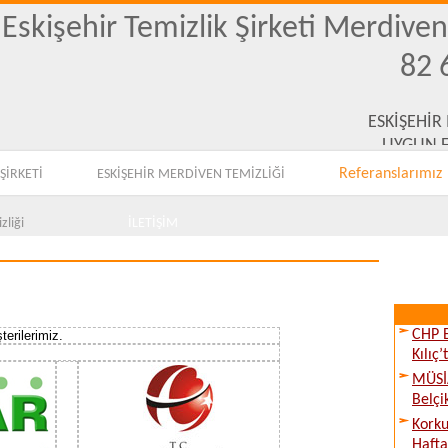
Eskişehir Temizlik Şirketi Merdive
82 
ESKİŞEHİR
UYGUN F
Referanslarımız
ŞİRKETİ
ESKİŞEHİR MERDİVEN TEMİZLİĞİ
zliği
İLETİŞİM
CHP E
terilerimiz.
Kılıç
MÜSİA
Belçi
Kork
Hafta