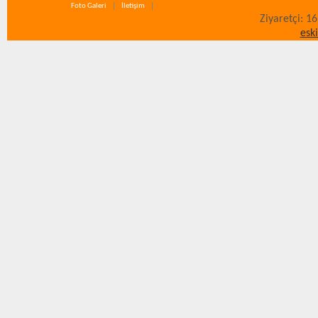
Foto Galeri
İletişim
Ziyaretçi: 1
esk