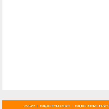
ANASAYFA
ESKİŞEHİR TEMİZLİK ŞİRKETİ
ESKİŞEHİR MERDİVEN TEMİZLİĞ