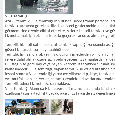
Villa Temizliği
AYARS temizlik villa temizliği konusunda işinde uzman personelleri 
temizlik sırasında gereken titizlik ve özeni göstermekte olup kırıl
görmemisine özenle dikkat etmekte, sizlere kaliteli temizlik ve gü
hizmet almak için bizimle irtibata geçerek randevu almanız gerek
Temizlik hizmeti dahilinde nasıl temizlik yapıldığı konusunda aşağıd
güveni bir arada sunmayı taahhüt eder.
Temizlik firması olarak vermiş olduğu hizmetlerden biri olan villa 
sefere dahil olmak üzere sizin belirleyeceğiniz zamanlarda randevu
Bu isteğinize göre bay veya bayan, kadromuz tarafından inşaat son
kalitesindedir. Villa temizliği, yapan temizlik şirketleri arasında b
İnşaat sonrası Villa temizliği yaparken villanızı dip, köşe, temizle
wc, mutfak, kapılar, yerler, seramik zeminler, duvarlarınız, temizle
Temizlik adına hizmetinize sunmaktayız.
Villa Temizliği Alanında Hizmetveren firmamız bu alanda kendini
özelliğini taşımaktadır ihtiyaç duyduğunuz takdirde siz değerli müş