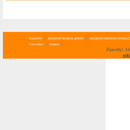
ANASAYFA
ESKİŞEHİR TEMİZLİK ŞİRKETİ
ESKİŞEHİR MERDİVEN TEMİZLİĞ
Foto Galeri
İletişim
Ziyaretçi: 1
esk