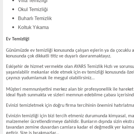
Villa Temizliği
Okul Temizliği
Buharlı Temizlik
Koltuk Yıkama
Ev Temizliği
Günümüzde ev temizliği konusunda çalışan eşlerin ya da çocuklu ai
konusunda çok dikkatli titiz ve duyarlı davranmaktayız.
Eskişehir de hizmet vermekte olan AYARS Temizlik Hızlı ve sorunsuz
yaşanılabilir mekanlar elde etmek için ev temizliği konusunda özel
çayınızı yudumlamak ile meşgul olabilirsiniz…
Müşteri memnuniyetini merkez alan bir profesyonellik ile hareket 
ideal fiyatı sunmakta ve sizleri memnun edebilme çabası içerisi
Evinizi temizletmek için doğru firma tercihinin önemini hatırlat
Evinizin temizliği için bizi tercih etmeniz durumunda kimyasal, ma
malzemeler ücretlendirmeye dahildir. Bunların dışında sizin ekst
tavandan zemine duvardan camlara kadar el değmedik yer kalmayacak 
getirir. Size iş bırakmazlar...