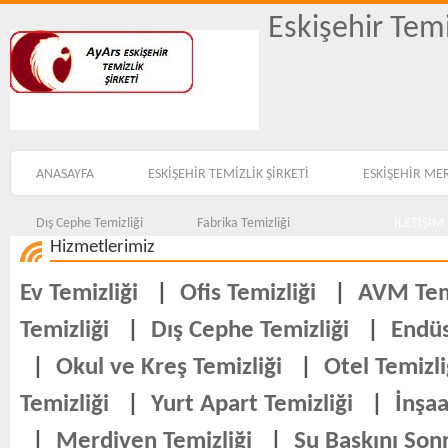
Eskişehir Temi
ANASAYFA
ESKİŞEHİR TEMİZLİK ŞİRKETİ
ESKİŞEHİR ME
Dış Cephe Temizliği
Fabrika Temizliği
İLETİŞİM
Hizmetlerimiz
Ev Temizliği
|
Ofis Temizliği
|
AVM Temi
Temizliği
|
Dış Cephe Temizliği
|
Endüs
|
Okul ve Kreş Temizliği
|
Otel Temizli
Temizliği
|
Yurt Apart Temizliği
|
İnşaa
|
Merdiven Temizliği
|
Su Baskını Sonr