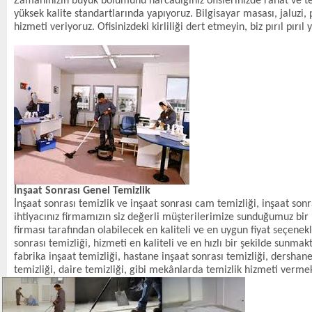
Zamanınızın büyük bölümünü harcadığınız ofislerinizde rahat ve tem
yüksek kalite standartlarında yapıyoruz. Bilgisayar masası, jaluzi, 
hizmeti veriyoruz. Ofisinizdeki kirliliği dert etmeyin, biz pırıl pırıl 
İnşaat Sonrası Genel Temizlik
İnşaat sonrası temizlik ve inşaat sonrası cam temizliği, inşaat so
ihtiyacınız firmamızın siz değerli müşterilerimize sunduğumuz bir h
firması tarafından olabilecek en kaliteli ve en uygun fiyat seçene
sonrası temizliği, hizmeti en kaliteli ve en hızlı bir şekilde sunm
fabrika inşaat temizliği, hastane inşaat sonrası temizliği, dershane,
temizliği, daire temizliği, gibi mekânlarda temizlik hizmeti vermek