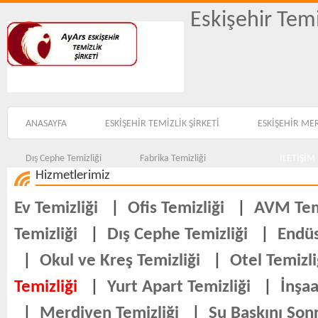
Eskişehir Temi
ANASAYFA
ESKİŞEHİR TEMİZLİK ŞİRKETİ
ESKİŞEHİR ME
Dış Cephe Temizliği
Fabrika Temizliği
İLETİŞİM
Hizmetlerimiz
Ev Temizliği
|
Ofis Temizliği
|
AVM Temi
Temizliği
|
Dış Cephe Temizliği
|
Endüs
|
Okul ve Kreş Temizliği
|
Otel Temizli
Temizliği
|
Yurt Apart Temizliği
|
İnşaa
|
Merdiven Temizliği
|
Su Baskını Sonr