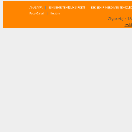
ANASAYFA
ESKİŞEHİR TEMİZLİK ŞİRKETİ
ESKİŞEHİR MERDİVEN TEMİZLİĞ
Foto Galeri
İletişim
Ziyaretçi: 1
esk