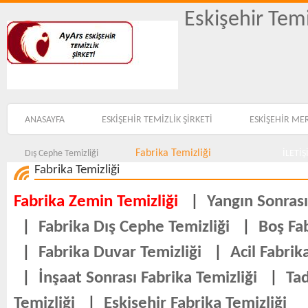
Eskişehir Temi
ANASAYFA
ESKİŞEHİR TEMİZLİK ŞİRKETİ
ESKİŞEHİR ME
Fabrika Temizliği
Dış Cephe Temizliği
İLETİ
Fabrika Temizliği
Fabrika Zemin Temizliği
|
Yangın Sonrası
|
Fabrika Dış Cephe Temizliği
|
Boş Fab
|
Fabrika Duvar Temizliği
|
Acil Fabrik
|
İnşaat Sonrası Fabrika Temizliği
|
Tad
Temizliği
|
Eskişehir Fabrika Temizliği