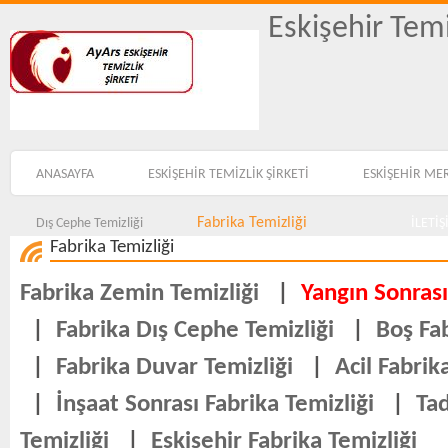
Eskişehir Temi
ANASAYFA
ESKİŞEHİR TEMİZLİK ŞİRKETİ
ESKİŞEHİR ME
Fabrika Temizliği
Dış Cephe Temizliği
İLETİ
Fabrika Temizliği
Fabrika Zemin Temizliği
|
Yangın Sonrası
|
Fabrika Dış Cephe Temizliği
|
Boş Fab
|
Fabrika Duvar Temizliği
|
Acil Fabrik
|
İnşaat Sonrası Fabrika Temizliği
|
Tad
Temizliği
|
Eskişehir Fabrika Temizliği