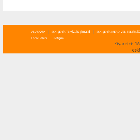
ANASAYFA
ESKİŞEHİR TEMİZLİK ŞİRKETİ
ESKİŞEHİR MERDİVEN TEMİZLİĞ
Foto Galeri
İletişim
Ziyaretçi: 1
esk