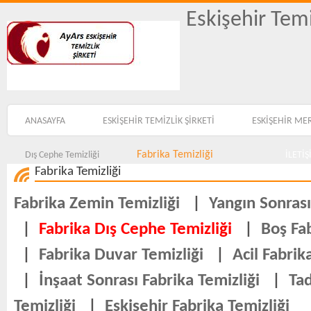
Eskişehir Temi
ANASAYFA
ESKİŞEHİR TEMİZLİK ŞİRKETİ
ESKİŞEHİR ME
Fabrika Temizliği
Dış Cephe Temizliği
İLETİ
Fabrika Temizliği
Fabrika Zemin Temizliği
|
Yangın Sonrası
|
Fabrika Dış Cephe Temizliği
|
Boş Fab
|
Fabrika Duvar Temizliği
|
Acil Fabrik
|
İnşaat Sonrası Fabrika Temizliği
|
Tad
Temizliği
|
Eskişehir Fabrika Temizliği