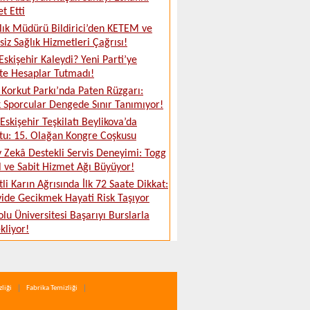
t Etti
ğlık Müdürü Bildirici’den KETEM ve
siz Sağlık Hizmetleri Çağrısı!
Eskişehir Kaleydi? Yeni Parti’ye
te Hesaplar Tutmadı!
Korkut Parkı’nda Paten Rüzgarı:
 Sporcular Dengede Sınır Tanımıyor!
skişehir Teşkilatı Beylikova’da
tu: 15. Olağan Kongre Coşkusu
 Zekâ Destekli Servis Deneyimi: Togg
 ve Sabit Hizmet Ağı Büyüyor!
tli Karın Ağrısında İlk 72 Saate Dikkat:
ide Gecikmek Hayati Risk Taşıyor
lu Üniversitesi Başarıyı Burslarla
kliyor!
liği
Fabrika Temizliği