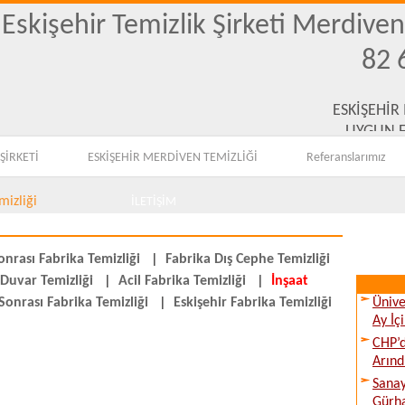
Eskişehir Temizlik Şirketi Merdive
82 
ESKİŞEHİR
UYGUN F
ŞİRKETİ
ESKİŞEHİR MERDİVEN TEMİZLİĞİ
Referanslarımız
mizliği
İLETİŞİM
onrası Fabrika Temizliği
|
Fabrika Dış Cephe Temizliği
 Duvar Temizliği
|
Acil Fabrika Temizliği
|
İnşaat
 Sonrası Fabrika Temizliği
|
Eskişehir Fabrika Temizliği
Ünive
Ay İç
CHP’d
Arınd
Sanay
Gürha