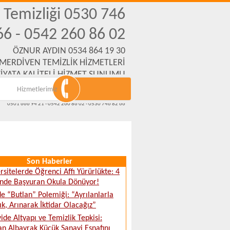
n Temizliği 0530 746
66 - 0542 260 86 02
ÖZNUR AYDIN 0534 864 19 30
 MERDİVEN TEMİZLİK HİZMETLERİ
İYATA KALİTELİ HİZMET SUNUMU
Hizmetlerimiz
Emek Mh. Yanartaş Sk. No:31 Eskişehir
www.eskisehirmerdiventemizliksirketi.com
0501 666 94 21 - 0542 260 86 02 - 0530 746 82 66
Son Haberler
rsitelerde Öğrenci Affı Yürürlükte: 4
inde Başvuran Okula Dönüyor!
e “Butlan” Polemiği: “Ayrılanlarla
ık, Arınarak İktidar Olacağız”
ide Altyapı ve Temizlik Tepkisi:
n Albayrak Küçük Sanayi Esnafını