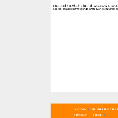
ESKİŞEHİR TEMİZLİK ŞİRKETİ Fabrikaların ilk kurulum 
sonrası temizlik hizmetlerinde profesyonel çözümler 
ANASAYFA
ESKİŞEHİR TEMİZLİK Şİ
Foto Galeri
İletişim