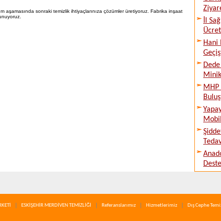
Ziyare
aşamasında sonraki temizlik ihtiyaçlarınıza çözümler üretiyoruz. Fabrika inşaat
sunuyoruz.
İl Sa
Ücret
Hani 
Geçiş
Dede 
Minik
MHP E
Buluş
Yapay
Mobil
Şidde
Tedav
Anado
Deste
RKETİ
ESKİŞEHİR MERDİVEN TEMİZLİĞİ
Referanslarımız
Hizmetlerimiz
Dış Cephe Temiz