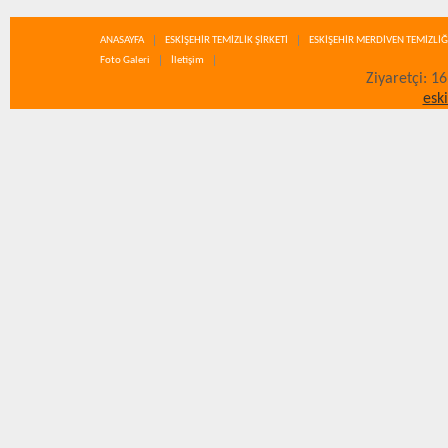
ANASAYFA
ESKİŞEHİR TEMİZLİK ŞİRKETİ
ESKİŞEHİR MERDİVEN TEMİZLİĞ
Foto Galeri
İletişim
Ziyaretçi: 1
esk